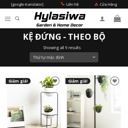
Skip
[google-translator]
Liên hệ
Cửa Hàng
to
content
Tìm
KỆ ĐỨNG - THEO BỘ
kiếm:
Showing all 9 results
Giảm giá!
Giảm giá!