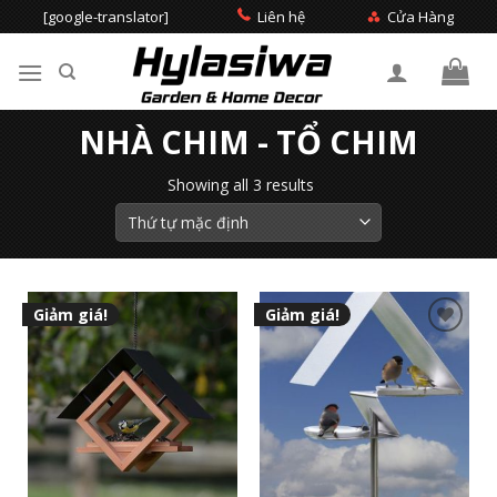
Skip
[google-translator]
Liên hệ
Cửa Hàng
to
content
Tìm
NHÀ CHIM - TỔ CHIM
kiếm:
Showing all 3 results
Giảm giá!
Giảm giá!