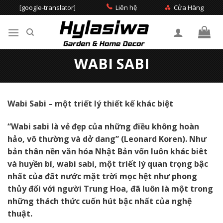
Skip
[google-translator]
Liên hệ
Cửa Hàng
to
content
Tìm
WABI SABI
kiếm:
Wabi Sabi – một triết lý thiết kế khác biệt
“Wabi sabi là vẻ đẹp của những điều không hoàn
hảo, vô thường và dở dang” (Leonard Koren). Như
bản thân nền văn hóa Nhật Bản vốn luôn khác biêt
và huyền bí, wabi sabi, một triết lý quan trọng bậc
nhất của đất nước mặt trời mọc hệt như phong
thủy đối với người Trung Hoa, đã luôn là một trong
những thách thức cuốn hút bậc nhất của nghệ
thuật.