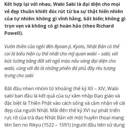
Kết hợp lại với nhau, Wabi Sabi là đại diện cho mọi
vẻ đẹp thuần khiết đúc rút từ ba sự thật hiển nhiên
của tự nhiên: không gì vĩnh hằng, bất biến; không gì
trọn vẹn và không có gì hoàn hảo (theo Richard
Powell).
Vườn thiền của ngôi đền Ryoan-ji, Kyoto, Nhật Bản có thể
coi là biểu hiện cụ thể nhất cho mỹ quan wabi – sabi, với
bức tường bằng đất sét ngả màu nâu vàng đại diện cho
wabi, cùng với đó là những phiến đá phủ đầy rêu tượng
trưng cho sabi
Bắt đầu nhen nhóm từ khoảng thế kỷ XII – XIV, Wabi
sabi ban đầu là kết quả của sự xâm nhập Đạo giáo và
đặc biệt là Thiền Phật vào cách sống và cảm nhận về cái
đẹp của người Nhật. Mãi đến thế kỷ XVI sự phát triển
rực rỡ của trà đạo Nhật Bản với một huyền thoại mang
tên Sen no Rikyu (1522 – 1591) (người đầu tiên sử dụng