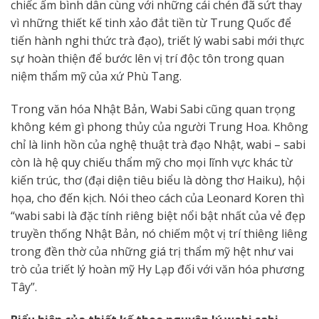
chiếc ấm bình dân cùng với những cái chén đã sứt thay
vì những thiết kế tinh xảo đắt tiền từ Trung Quốc để
tiến hành nghi thức trà đạo), triết lý wabi sabi mới thực
sự hoàn thiện để bước lên vị trí độc tôn trong quan
niệm thẩm mỹ của xứ Phù Tang.
Trong văn hóa Nhật Bản, Wabi Sabi cũng quan trọng
không kém gì phong thủy của người Trung Hoa. Không
chỉ là linh hồn của nghệ thuật trà đạo Nhật, wabi – sabi
còn là hệ quy chiếu thẩm mỹ cho mọi lĩnh vực khác từ
kiến trúc, thơ (đại diện tiêu biểu là dòng thơ Haiku), hội
họa, cho đến kịch. Nói theo cách của Leonard Koren thì
“wabi sabi là đặc tính riêng biệt nổi bật nhất của vẻ đẹp
truyền thống Nhật Bản, nó chiếm một vị trí thiêng liêng
trong đền thờ của những giá trị thẩm mỹ hệt như vai
trò của triết lý hoàn mỹ Hy Lạp đối với văn hóa phương
Tây”.