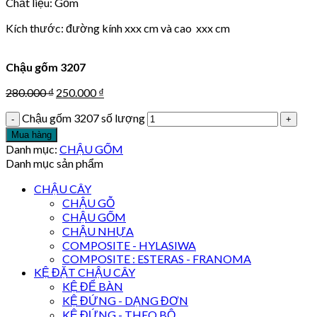
Chất liệu: Gốm
Kích thước: đường kính xxx cm và cao xxx cm
Chậu gốm 3207
280.000
₫
250.000
₫
Chậu gốm 3207 số lượng
Mua hàng
Danh mục:
CHẬU GỐM
Danh mục sản phẩm
CHẬU CÂY
CHẬU GỖ
CHẬU GỐM
CHẬU NHỰA
COMPOSITE - HYLASIWA
COMPOSITE : ESTERAS - FRANOMA
KỆ ĐẶT CHẬU CÂY
KỆ ĐỂ BÀN
KỆ ĐỨNG - DẠNG ĐƠN
KỆ ĐỨNG - THEO BỘ