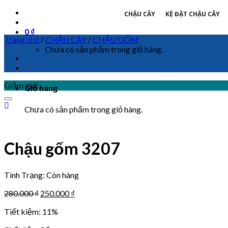
CHẬU CÂY
KỆ ĐẶT CHẬU CÂY
0
₫
Trang chủ
/
CHẬU CÂY
/
CHẬU GỐM
Chưa có sản phẩm trong giỏ hàng.
Giảm giá!
Giỏ hàng
Chưa có sản phẩm trong giỏ hàng.
Chậu gốm 3207
Tình Trạng:
Còn hàng
280.000
₫
250.000
₫
Tiết kiệm: 11%