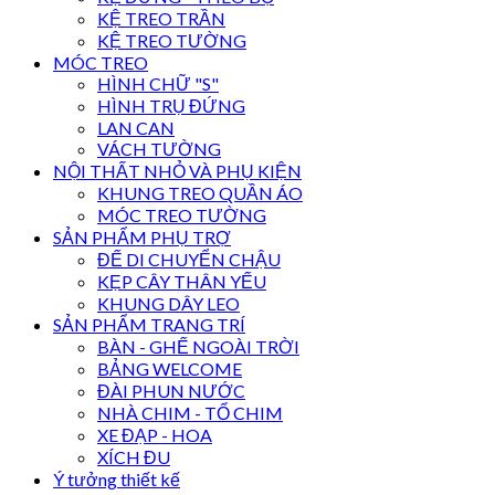
KỆ TREO TRẦN
KỆ TREO TƯỜNG
MÓC TREO
HÌNH CHỮ "S"
HÌNH TRỤ ĐỨNG
LAN CAN
VÁCH TƯỜNG
NỘI THẤT NHỎ VÀ PHỤ KIỆN
KHUNG TREO QUẦN ÁO
MÓC TREO TƯỜNG
SẢN PHẨM PHỤ TRỢ
ĐẾ DI CHUYỂN CHẬU
KẸP CÂY THÂN YẾU
KHUNG DÂY LEO
SẢN PHẨM TRANG TRÍ
BÀN - GHẾ NGOÀI TRỜI
BẢNG WELCOME
ĐÀI PHUN NƯỚC
NHÀ CHIM - TỔ CHIM
XE ĐẠP - HOA
XÍCH ĐU
Ý tưởng thiết kế