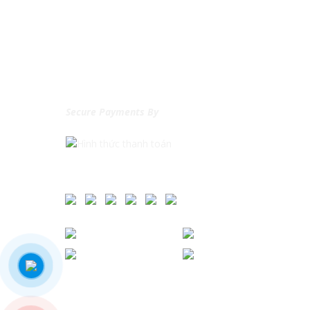
Secure Payments By
Hôm nay: 244
Hôm qua: 270
Tháng này: 2068
Tổng: 179322