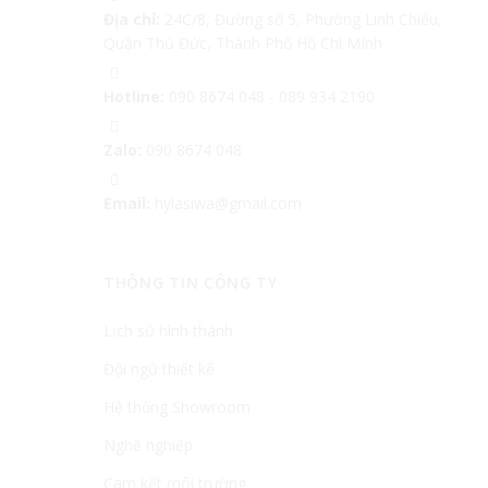
Địa chỉ:
24C/8, Đường số 5, Phường Linh Chiểu,
Quận Thủ Đức, Thành Phố Hồ Chí MInh
Hotline:
090 8674 048
-
089 934 2190
Zalo:
090 8674 048
Email:
hylasiwa@gmail.com
THÔNG TIN CÔNG TY
Lịch sử hình thành
Đội ngũ thiết kế
Hệ thống Showroom
Nghề nghiệp
Cam kết môi trường