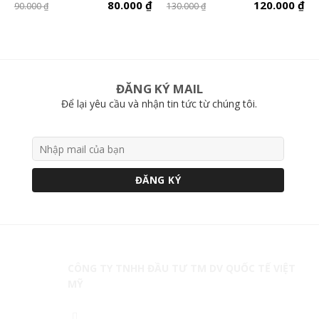
₫
80.000
₫
120.000
₫
90.000
₫
130.000
₫
ĐĂNG KÝ MAIL
Để lại yêu cầu và nhận tin tức từ chúng tôi.
CÔNG TY TNHH ĐẦU TƯ TM DV QUỐC TẾ VIỆT
MỸ